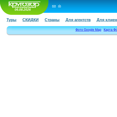
06.08.2026
Туры
СКИДКИ
Страны
Для агентств
Для клиен
Фото Google Map
Карта Ф