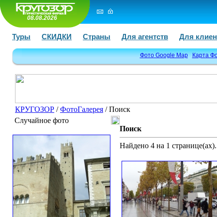
08.08.2026
Туры
СКИДКИ
Страны
Для агентств
Для клиен
Фото Google Map
Карта Ф
КРУГОЗОР
/
ФотоГалерея
/ Поиск
Случайное фото
Поиск
Найдено 4 на 1 странице(ах).