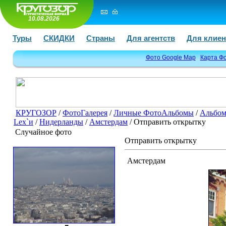
10.08.2026
Туры
СКИДКИ
Страны
Для агентств
Для клиен
Фото Google Map
Карта Ф
КРУГОЗОР
/
ФотоГалерея
/
Личные ФотоАльбомы
/
Альбо
Lex`и
/
Нидерланды
/
Амстердам
/ Отправить открытку
Случайное фото
Отправить открытку
Амстердам