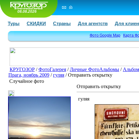
08.08.2026
Туры
СКИДКИ
Страны
Для агентств
Для клиен
Фото Google Map
Карта Ф
КРУГОЗОР
/
ФотоГалерея
/
Личные ФотоАльбомы
/
Альбом
Прага, ноябрь 2009
/
гуляя
/ Отправить открытку
Случайное фото
Отправить открытку
гуляя