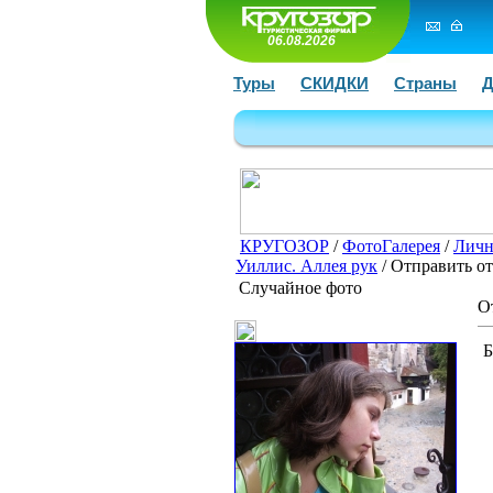
06.08.2026
Туры
СКИДКИ
Страны
Д
КРУГОЗОР
/
ФотоГалерея
/
Личн
Уиллис. Аллея рук
/ Отправить о
Случайное фото
О
Б