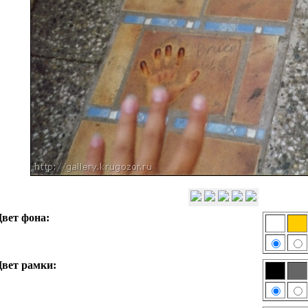
вет фона:
вет рамки: