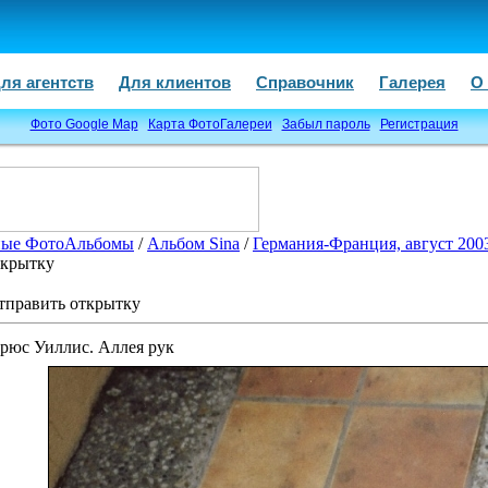
ля агентств
Для клиентов
Справочник
Галерея
О
Фото Google Map
Карта ФотоГалереи
Забыл пароль
Регистрация
ые ФотоАльбомы
/
Альбом Sina
/
Германия-Франция, август 200
ткрытку
тправить открытку
рюс Уиллис. Аллея рук