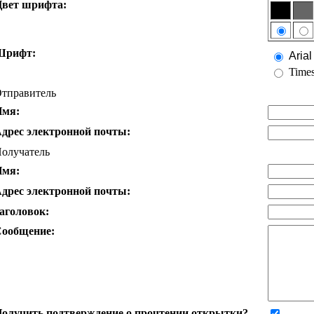
вет шрифта:
Шрифт:
Arial
Time
тправитель
Имя:
дрес электронной почты:
олучатель
Имя:
дрес электронной почты:
аголовок:
ообщение:
олучить подтверждение о прочтении открытки?