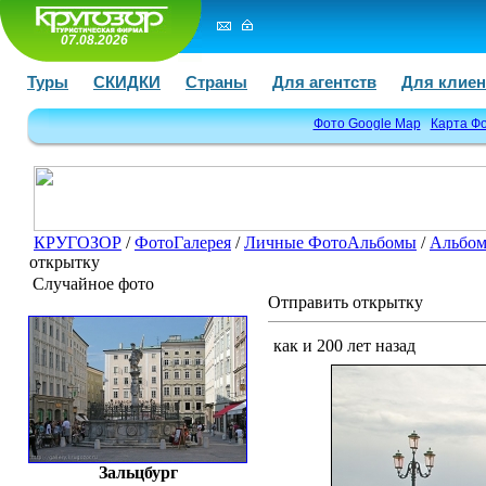
07.08.2026
Туры
СКИДКИ
Страны
Для агентств
Для клиен
Фото Google Map
Карта Ф
КРУГОЗОР
/
ФотоГалерея
/
Личные ФотоАльбомы
/
Альбом
открытку
Случайное фото
Отправить открытку
как и 200 лет назад
Зальцбург