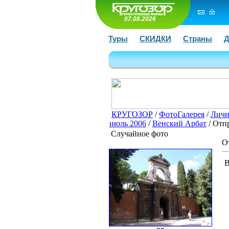
07.08.2026
Туры
СКИДКИ
Страны
Д
КРУГОЗОР
/
ФотоГалерея
/
Личн
июль 2006
/
Венский Арбат
/ Отп
Случайное фото
О
В