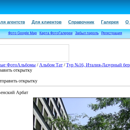
ля агентств
Для клиентов
Справочник
Галерея
О
Фото Google Map
Карта ФотоГалереи
Забыл пароль
Регистрация
ые ФотоАльбомы
/
Альбом Тат
/
Тур №16, Италия-Лазурный бере
равить открытку
тправить открытку
енский Арбат