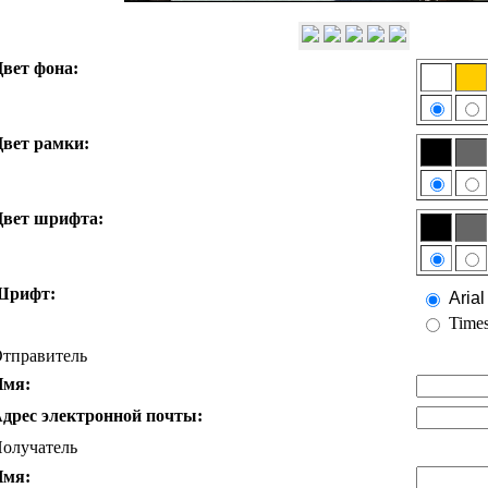
вет фона:
вет рамки:
вет шрифта:
Шрифт:
Arial
Time
тправитель
Имя:
дрес электронной почты:
олучатель
Имя: