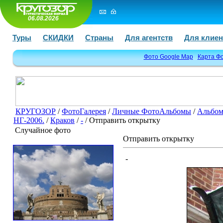
06.08.2026
Туры
СКИДКИ
Страны
Для агентств
Для клиен
Фото Google Map
Карта Ф
КРУГОЗОР
/
ФотоГалерея
/
Личные ФотоАльбомы
/
Альбом
НГ-2006.
/
Краков
/
-
/ Отправить открытку
Случайное фото
Отправить открытку
-