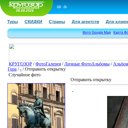
06.08.2026
Туры
СКИДКИ
Страны
Для агентств
Для клиен
Фото Google Map
Карта Ф
КРУГОЗОР
/
ФотоГалерея
/
Личные ФотоАльбомы
/
Альбом
Гора
/
-
/ Отправить открытку
Случайное фото
Отправить открытку
-