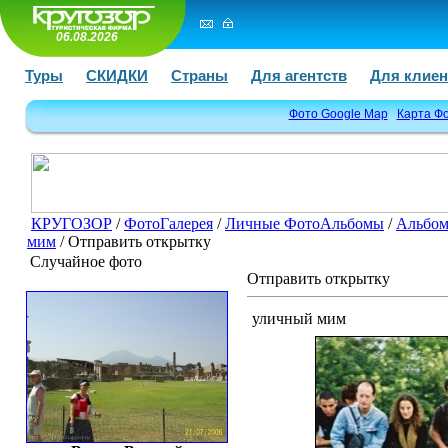
06.08.2026
Туры
СКИДКИ
Страны
Для агентств
Для клиен
Фото Google Map
Карта Ф
КРУГОЗОР
/
ФотоГалерея
/
Личные ФотоАльбомы
/
Альбом
мим
/ Отправить открытку
Случайное фото
Отправить открытку
уличный мим