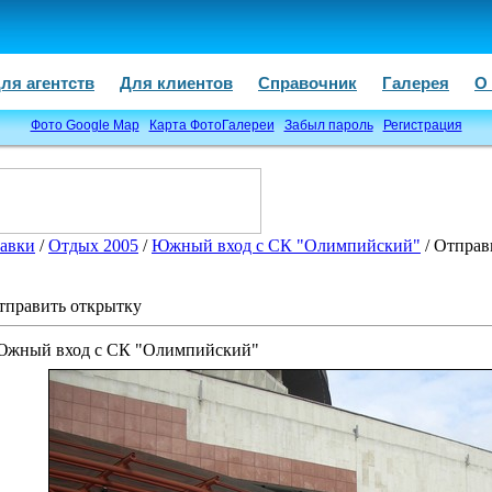
ля агентств
Для клиентов
Справочник
Галерея
О
Фото Google Map
Карта ФотоГалереи
Забыл пароль
Регистрация
авки
/
Отдых 2005
/
Южный вход с СК "Олимпийский"
/ Отправ
тправить открытку
жный вход с СК "Олимпийский"