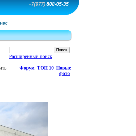
+7(977)
808-05-35
 нас
Расширенный поиск
ить
Форум
ТОП 10
Новые
фото