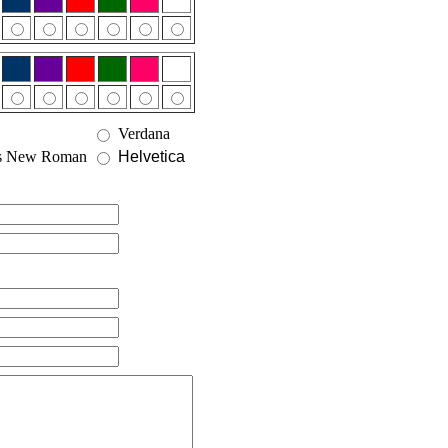
Verdana
s New Roman
Helvetica