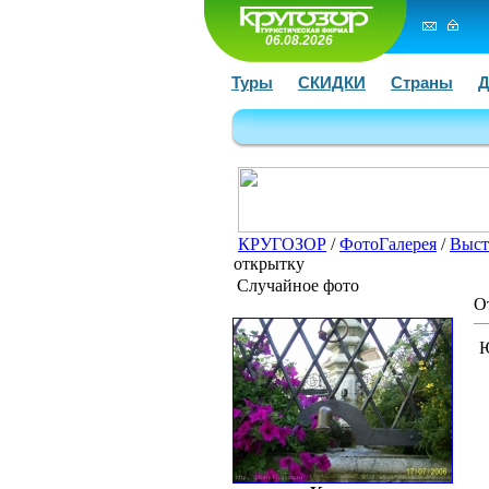
06.08.2026
Туры
СКИДКИ
Страны
Д
КРУГОЗОР
/
ФотоГалерея
/
Выст
открытку
Случайное фото
О
Ю