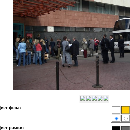
вет фона:
вет рамки: