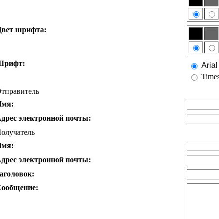
вет шрифта:
Шрифт:
Arial
Time
тправитель
Имя:
дрес электронной почты:
олучатель
Имя:
дрес электронной почты:
аголовок:
ообщение: