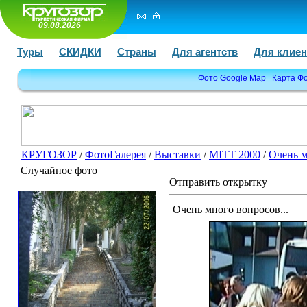
09.08.2026
Туры
СКИДКИ
Страны
Для агентств
Для клиен
Фото Google Map
Карта Ф
КРУГОЗОР
/
ФотоГалерея
/
Выставки
/
MITT 2000
/
Очень м
Случайное фото
Отправить открытку
Очень много вопросов...