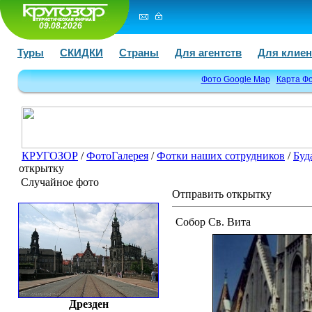
09.08.2026
Туры
СКИДКИ
Страны
Для агентств
Для клиен
Фото Google Map
Карта Ф
КРУГОЗОР
/
ФотоГалерея
/
Фотки наших сотрудников
/
Буд
открытку
Случайное фото
Отправить открытку
Собор Св. Вита
Дрезден