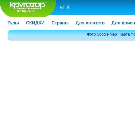
07.08.2026
Туры
СКИДКИ
Страны
Для агентств
Для клиен
Фото Google Map
Карта Ф