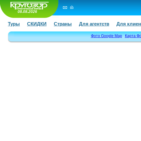
08.08.2026
Туры
СКИДКИ
Страны
Для агентств
Для клиен
Фото Google Map
Карта Ф