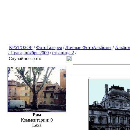
КРУГОЗОР
/
ФотоГалерея
/
Личные ФотоАльбомы
/
Альбом
- Прага, ноябрь 2009
/
страница 2
/
Случайное фото
Рим
Комментарии: 0
Lexa