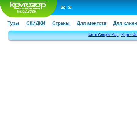
08.08.2026
Туры
СКИДКИ
Страны
Для агентств
Для клиен
Фото Google Map
Карта Ф