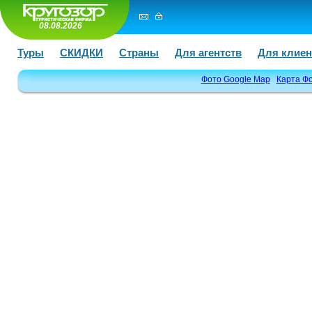
08.08.2026
Туры
СКИДКИ
Страны
Для агентств
Для клиен
Фото Google Map
Карта Ф