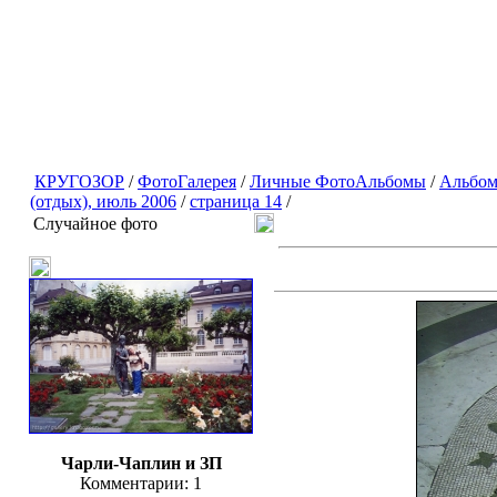
КРУГОЗОР
/
ФотоГалерея
/
Личные ФотоАльбомы
/
Альбом
(отдых), июль 2006
/
страница 14
/
Случайное фото
Чарли-Чаплин и ЗП
Комментарии: 1