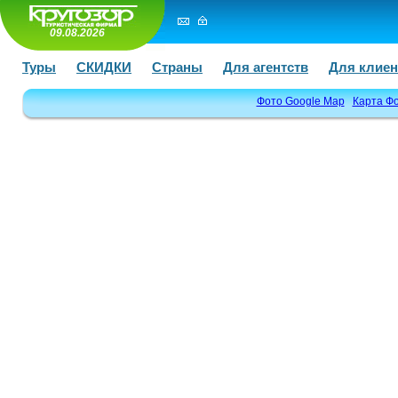
09.08.2026
Туры
СКИДКИ
Страны
Для агентств
Для клиен
Фото Google Map
Карта Ф