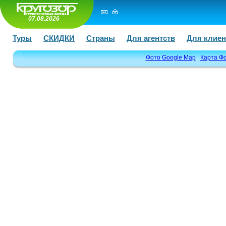
07.08.2026
Туры
СКИДКИ
Страны
Для агентств
Для клиен
Фото Google Map
Карта Ф