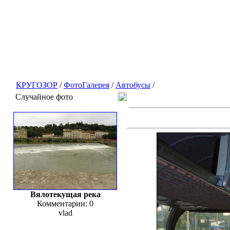
КРУГОЗОР
/
ФотоГалерея
/
Автобусы
/
Случайное фото
Вялотекущая река
Комментарии: 0
vlad