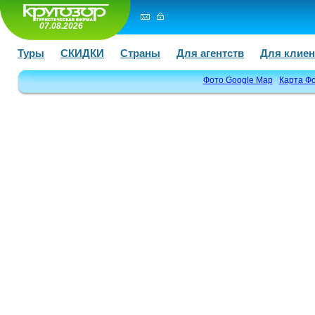
07.08.2026
Туры
СКИДКИ
Страны
Для агентств
Для клиен
Фото Google Map
Карта Ф