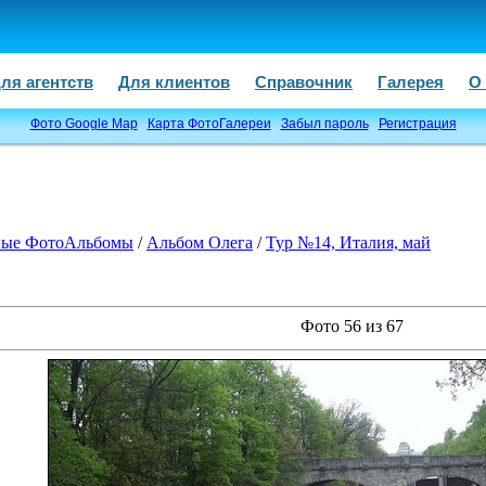
ля агентств
Для клиентов
Справочник
Галерея
О
Фото Google Map
Карта ФотоГалереи
Забыл пароль
Регистрация
ые ФотоАльбомы
/
Альбом Олега
/
Тур №14, Италия, май
Фото 56 из 67