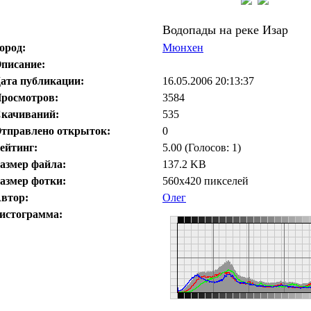
Водопады на реке Изар
ород:
Мюнхен
писание:
ата публикации:
16.05.2006 20:13:37
росмотров:
3584
качиваний:
535
тправлено открыток:
0
ейтинг:
5.00 (Голосов: 1)
азмер файла:
137.2 KB
азмер фотки:
560x420 пикселей
втор:
Олег
истограмма: