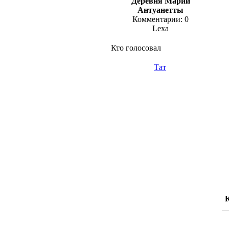
Деревня Марии
Антуанетты
Комментарии: 0
Lexa
Кто голосовал
Тат
К