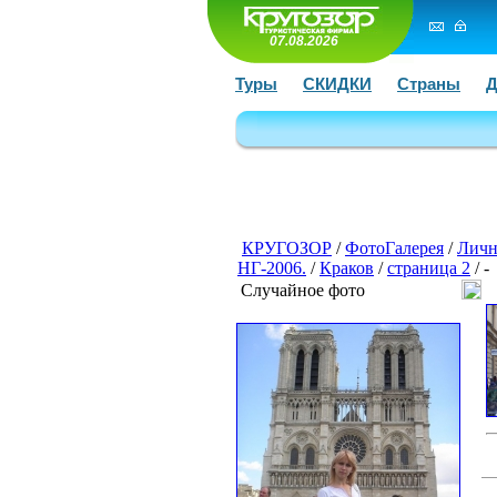
07.08.2026
Туры
СКИДКИ
Страны
Д
КРУГОЗОР
/
ФотоГалерея
/
Личн
НГ-2006.
/
Краков
/
страница 2
/ -
Случайное фото