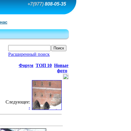
+7(977)
808-05-35
 нас
Расширенный поиск
Форум
ТОП 10
Новые
фото
Следующее:
-