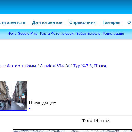
ля агентств
Для клиентов
Справочник
Галерея
О
Фото Google Map
Карта ФотоГалереи
Забыл пароль
Регистрация
ые ФотоАльбомы
/
Альбом Vlad`a
/
Тур №7.3, Прага,
Предыдущее:
-
Фото 14 из 53