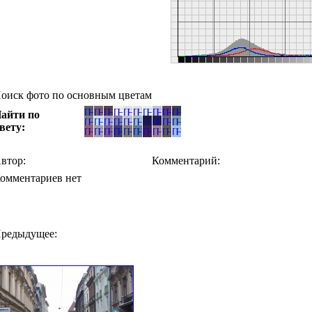
оиск фото по основным цветам
айти по
вету:
втор:
Комментарий:
омментариев нет
редыдущее: