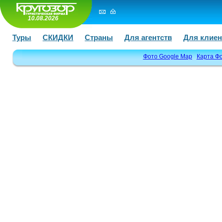
10.08.2026
Туры
СКИДКИ
Страны
Для агентств
Для клиен
Фото Google Map
Карта Ф