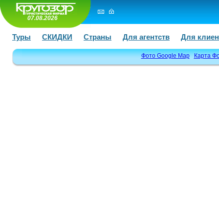
07.08.2026
Туры
СКИДКИ
Страны
Для агентств
Для клиен
Фото Google Map
Карта Ф