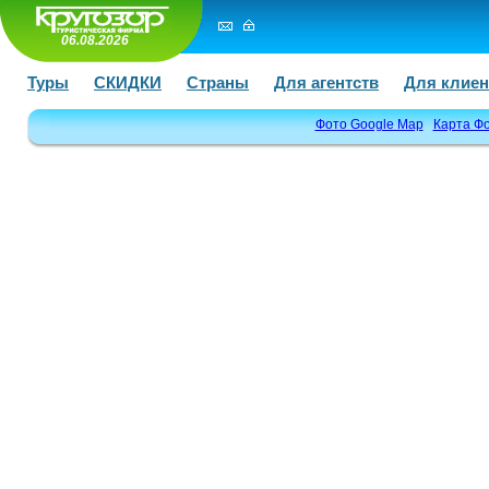
06.08.2026
Туры
СКИДКИ
Страны
Для агентств
Для клиен
Фото Google Map
Карта Ф