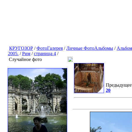
КРУГОЗОР
/
ФотоГалерея
/
Личные ФотоАльбомы
/
Альбом
2005.
/
Рим
/
страница 4
/
Случайное фото
Предыдущее
20