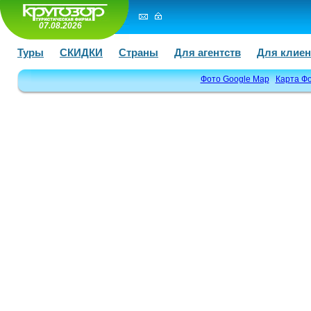
07.08.2026
Туры
СКИДКИ
Страны
Для агентств
Для клиен
Фото Google Map
Карта Ф