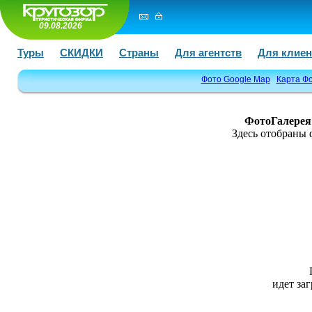
09.08.2026
Туры
СКИДКИ
Страны
Для агентств
Для клиен
Фото Google Map
Карта Ф
ФотоГалерея 
Здесь отобраны
идет заг