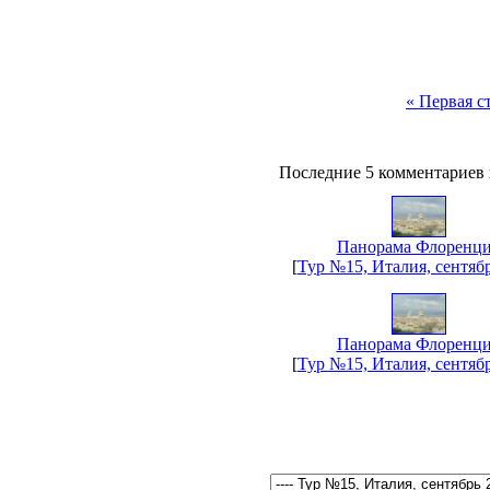
« Первая с
Последние 5 комментариев 
Панорама Флоренц
[
Тур №15, Италия, сентяб
Панорама Флоренц
[
Тур №15, Италия, сентяб