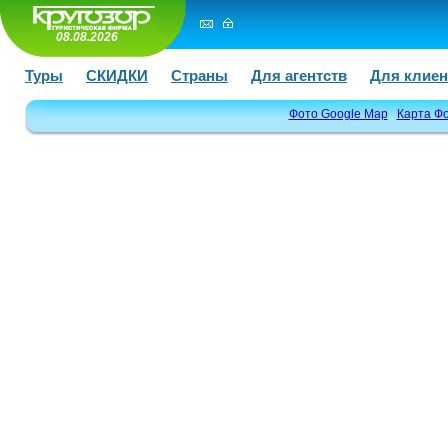
08.08.2026
Туры
СКИДКИ
Страны
Для агентств
Для клиен
Фото Google Map
Карта Ф